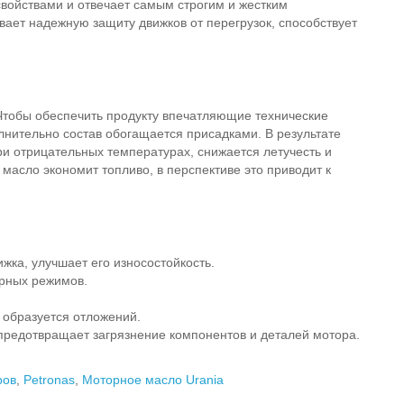
войствами и отвечает самым строгим и жестким
ает надежную защиту движков от перегрузок, способствует
 Чтобы обеспечить продукту впечатляющие технические
лнительно состав обогащается присадками. В результате
ри отрицательных температурах, снижается летучесть и
масло экономит топливо, в перспективе это приводит к
ка, улучшает его износостойкость.
урных режимов.
 образуется отложений.
предотвращает загрязнение компонентов и деталей мотора.
ров
,
Petronas
,
Моторное масло Urania