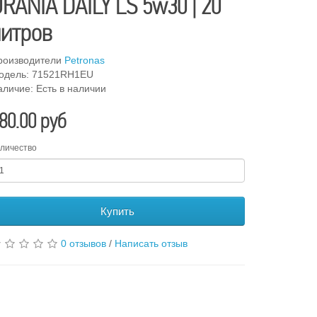
RANIA DAILY LS 5w30 | 20
литров
роизводители
Petronas
одель: 71521RH1EU
аличие: Есть в наличии
80.00 руб
личество
Купить
0 отзывов
/
Написать отзыв